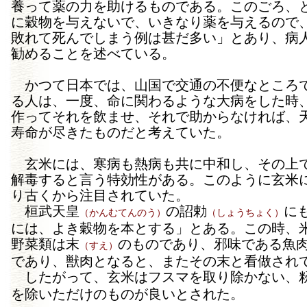
養って薬の力を助けるものである。このごろ、
に穀物を与えないで、いきなり薬を与えるので
敗れて死んでしまう例は甚だ多い」とあり、病
勧めることを述べている。
かつて日本では、山国で交通の不便なところ
る人は、一度、命に関わるような大病をした時
作ってそれを飲ませ、それで助からなければ、
寿命が尽きたものだと考えていた。
玄米には、寒病も熱病も共に中和し、その上
解毒すると言う特効性がある。このように玄米
り古くから注目されていた。
桓武天皇
の詔勅
に
（かんむてんのう）
（しょうちょく）
には、よき穀物を本とする」とある。この時、
野菜類は末
のものであり、邪味である魚
（すえ）
であり、獣肉となると、またその末と看做され
したがって、玄米はフスマを取り除かない、
を除いただけのものが良いとされた。