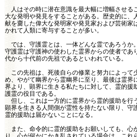
人はその時に潜在意識を最大幅に増幅させる
大な発明や発見をすることがある。歴史的に、
献を齎した偉大な発明家や発見家および芸術家
かれて人類に寄与することが多い。
では、守護霊とは、一体どんな霊であろうか
守護霊は守護神の使わした霊界からの使者であ
代から十代前の先祖であるといわれている。
この先祖は、死後自らの修業と努力によって
め、やがて幽界から霊幽界に至り、最後は霊界
界より、顕界に生きる私たちに対して、霊的援
護霊の役目である。
但し、これは一方的に霊界から霊的援助を行
顕界を生きる人間側が霊性を持たない限り、守
霊的援助は届かないことになる。
また、命令的に霊的援助をお願いしても、心
り、心が何かにかき乱されている場合は、これ