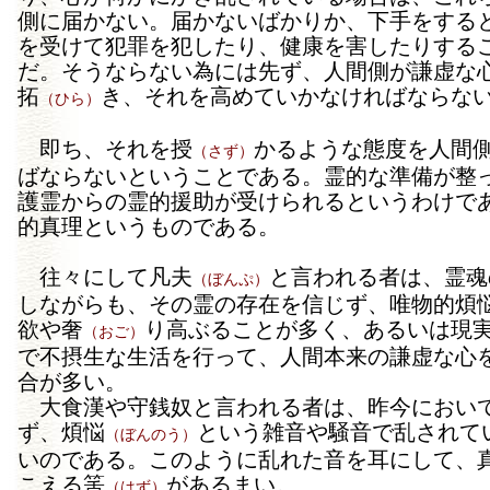
側に届かない。届かないばかりか、下手をする
を受けて犯罪を犯したり、健康を害したりする
だ。そうならない為には先ず、人間側が謙虚な
拓
き、それを高めていかなければならな
（ひら）
即ち、それを授
かるような態度を人間
（さず）
ばならないということである。霊的な準備が整
護霊からの霊的援助が受けられるというわけで
的真理というものである。
往々にして凡夫
と言われる者は、霊魂
（ぼんぷ）
しながらも、その霊の存在を信じず、唯物的煩
欲や奢
り高ぶることが多く、あるいは現
（おご）
で不摂生な生活を行って、人間本来の謙虚な心
合が多い。
大食漢や守銭奴と言われる者は、昨今におい
ず、煩悩
という雑音や騒音で乱されて
（ぼんのう）
いのである。このように乱れた音を耳にして、
こえる筈
があるまい。
（はず）