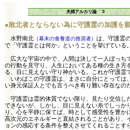
夫婦アルカリ論 ３
●
敗北者とならない為に守護霊の加護を
水野南北
は、守護霊
（幕末の食養道の推奨者）
で「守護霊とは何か」ということを挙げている
広大な宇宙の中で、人間は決して一人ぼっち
の行動を見守り、人生においてある種の生き方
る、目に見えない守り神がいる。これが守護霊
いわばこの守護霊は、まさに自分にとっては
い身元保証人とでも言うべき有り難い存在なの
守護霊は霊的体質でない限り、見たり交信し
できないが、しかし、目に見えない糸でしっか
り、心を平静に保てば、時として感受性を豊か
高次元のエネルギーと直結されることがあり、
ョンの感応する条件を整えさせてくれることす