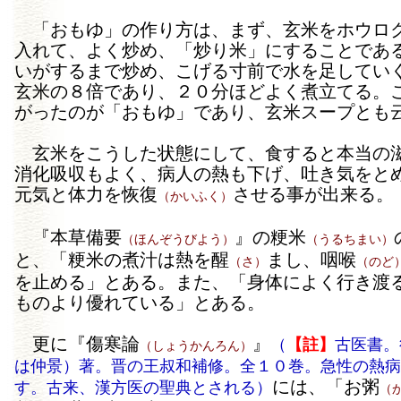
「おもゆ」の作り方は、まず、玄米をホウロ
入れて、よく炒め、「炒り米」にすることであ
いがするまで炒め、こげる寸前で水を足してい
玄米の８倍であり、２０分ほどよく煮立てる。
がったのが「おもゆ」であり、玄米スープとも
玄米をこうした状態にして、食すると本当の
消化吸収もよく、病人の熱も下げ、吐き気をと
元気と体力を恢復
させる事が出来る。
（かいふく）
『本草備要
』の粳米
（ほんぞうびよう）
（うるちまい）
と、「粳米の煮汁は熱を醒
まし、咽喉
（さ）
（のど
を止める」とある。また、「身体によく行き渡
ものより優れている」とある。
更に『傷寒論
』
（
【註】
古医書。
（しょうかんろん）
は仲景）著。晋の王叔和補修。全１０巻。急性の熱病
には、「お粥
す。古来、漢方医の聖典とされる）
（