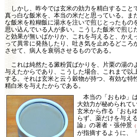
しかし、昨今では玄米の効力を精白すること
真っ白な飯米を、本当の米だと思っている。ま
な飯米を粒糊飯に湯水を注いで煎じとったもの
思い込んでいる人が多い。こうした飯米で煎じ
と効果が無いばかりか、これを与えると、かえ
って異常に発熱したり、吐き気を止めるどころ
させて、病人を衰弱させるものである。
これは純然たる澱粉質ばかりを、片栗の湯の
与えたからであり、こうした場合、これまで以
する。それは玄米と云う穀物が持つ、有効な特
精白米を与えたからである。
本当の「おもゆ」は
大効力が秘められて
玄米から作る「おも
らず、薬だけを与え
論』の著者・張仲景
（
が指摘するように、