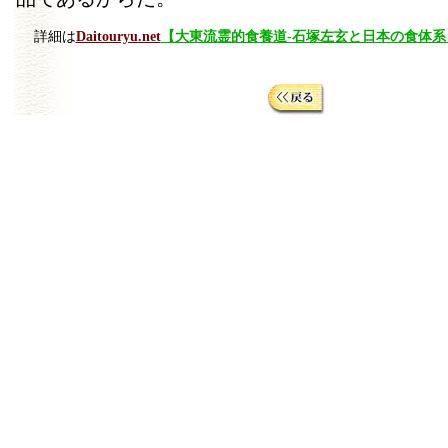
詳細は
Daitouryu.net
【大東流霊的食養道-石塚左玄と日本の食体系