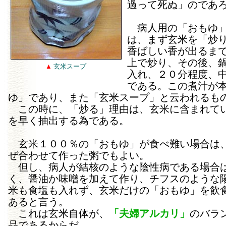
過って死ぬ」のであ
病人用の「おもゆ」
は、まず玄米を「炒
香ばしい香が出るま
上で炒り、その後、
▲
玄米スープ
入れ、２０分程度、
である。この煮汁が
ゆ」であり、また「玄米スープ」と云われるも
この時に、「炒る」理由は、玄米に含まれて
を早く抽出する為である。
玄米１００％の「おもゆ」が食べ難い場合は
ぜ合わせて作った粥でもよい。
但し、病人が結核のような陰性病である場合
く、醤油か味噌を加えて作り、チフスのような
米も食塩も入れず、玄米だけの「おもゆ」を飲
あると言う。
これは玄米自体が、
「夫婦アルカリ」
のバラ
品であるからだ。