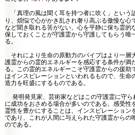
「真理の風は聞く耳を持つ者に吹く」という
り、煩悩で心がかき乱され奢り高ぶる傲慢な心
など聞き取れる筈がない。心を平静に保ち霊的
保しておくことが守護霊から守護してもらう唯
る。
それにより生命の原動力のパイプはより一層
護霊からの霊的エネルギーを感応する条件が満
る。この霊的エネルギーこそ守護霊からの援助
はインスピレーションといわれるもので、生命
造力を旺盛にするものである。
発明発見家、芸術家などはこの守護霊に守ら
に成功をおさめる場合が多いのである。感受性
霊性を豊かにすることは、インスピレーション
であり、これが人間に与えられた守護霊からの
のである。