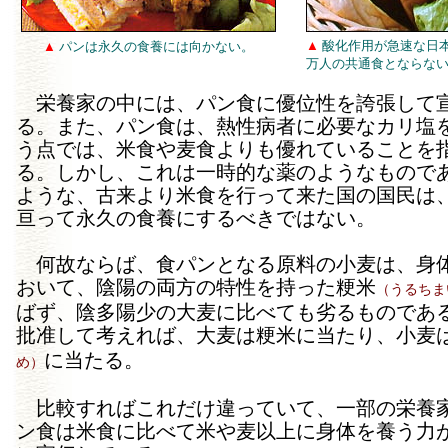
▲
酸化作用が急速な日
▲
パンは永久の食養には向かない。
万人の共通食とならな
栄養家の中には、パン食に優位性を誇張して
る。また、パン食は、熱性病者に必要なカリ塩
う点では、米食や麦食よりも優れていることを
る。しかし、これは一時的な薬のようなもので
ような、古来より米食を行って来た国の国民は
亘って永久の食養にするべきではない。
何故ならば、食パンとなる原料の小麦は、身
おいて、陰陽の両方の特性を持った粳米
（うるちま
ばず、陰多陽少の大麦に比べても劣るものであ
批准して考えれば、大麦は粳米に当たり、小麦
に当たる。
め）
比較すればこれだけ違っていて、一部の栄養
ン食は米食に比べて米や麦以上に身体を養う力