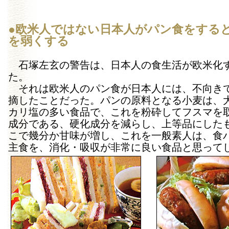
●欧米人ではない日本人がパン食をする
を弱くする
石塚左玄の警告は、日本人の食生活が欧米化
た。
それは欧米人のパン食が日本人には、不向き
摘したことだった。パンの原料となる小麦は、
カリ塩の多い食品で、これを粉砕してフスマを
成分である、硬化成分を減らし、上等品にした
こで幾分か甘味が増し、これを一般素人は、食
主食を、消化・吸収が非常に良い食品と思って