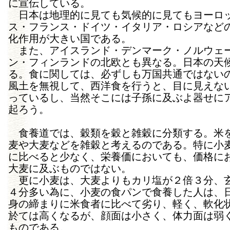
に宣伝している。
日本は地理的に見ても気候的に見てもヨーロ
ス・フランス・ドイツ・イタリア・ロシアなど
化作用が大きい国である。
また、アイスランド・デンマーク・ノルウェ
ン・フィンランドの北欧とも異なる。日本の天
る。食に関しては、必ずしも万国共通ではない
風土を無視して、西洋食を行うと、目に見えな
っているし、当然そこには子孫に及ぶよ器せに
起ろう。
食養道では、穀類を穀と雑穀に分類する。米
麦や大麦などを雑穀と考えるのである。特に小
に比べると少なく、栄養価においても、価格に
大麦に及ぶものではない。
更に小麦は、大麦よりもカリ塩が２倍３分、
４分多い為に、小麦の食パンで食養した人は、
身の締まりに米食者に比べて劣り、軽く、軟化
於ては高くなるが、顔面は小さく、体力面は弱
ものである。