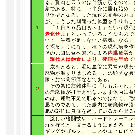
る。贅肉と云うのは伸筋が弱るので、
象である。特に、下半身に垂れ始め、
リ体型となる。また現代栄養学のカロ
が、こうした間違った体型を作り出し
１
「１日３０品目食べよ」という現代
老化せよ」
といっているようなもので
いて「栄養が足りないと病気になる」
く摂るようになり、種々の現代病を作
その元凶は食べ過ぎによる
内臓疲労
か
現代人は飽食により、死期を早めて
歳をとると、毛細血管に異常が現わ
廃物が溜まりはじめる。この顕著な異
膝・肘の関節痛などである。
その為に紡錐体型に「しもぶくれ」
２
の老廃物が排泄されないまま体内に蓄
のは、運動不足で肥るのではなく、毛
肥るのである。また腸内に老廃物が溜
胞の部位に炎症を起しているから肥る
激しい格闘技や、ハードトレーニン
れを行うと、痩せるように見える。ま
ギングやゴルフ、テニスやエアロビク