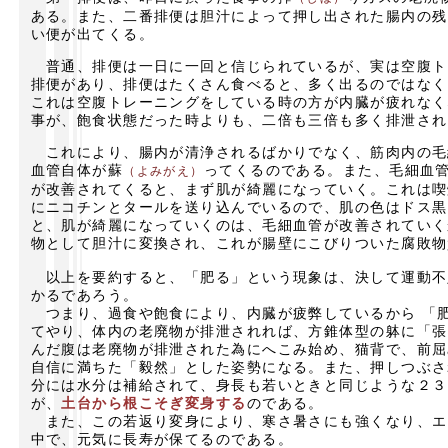
ある。また、二番排便は胆汁によって押し出された腸内の残
い便が出てくる。
普通、排便は一日に一回と信じられているが、実は空腹ト
排便があり、排便はたくさん食べると、多く出るのではなく
これは空腹トレーニングをしている時の方が内臓が疲れなく
事が、飽食状態だった時よりも、二倍も三倍も多く排泄され
これにより、腸内が清浄されるばかりでなく、筋肉内の毛
血管自体が蘇
ってくるのである。また、毛細血
（よみがえ）
が改善されてくると、まず肌が綺麗になっていく。これは喫
にニコチンとタールを送り込んでいるので、肌の色はドス黒
と、肌が綺麗になっていくのは、毛細血管が改善されていく
物として胆汁に変換され、これが腸壁にこびりついた腐敗物
以上を要約すると、「肥る」という現象は、決して運動不
かるであろう。
つまり、過食や飽食により、内臓が疲弊しているから 「
てやり、体内の老廃物が排泄されれば、方錐体型の躰に「張
んだ腹は老廃物が排泄された為にへこみ始め、猫背で、前屈
自信に満ちた「毅然」とした姿勢になる。また、押しつぶさ
分には水分は補給されて、身長も若いときと同じような２３
が、
土台から根こそぎ変身する
のである。
また、この若返り変身により、寒さ暑さにも強くなり、エ
中で、元気に長寿が保てるのである。