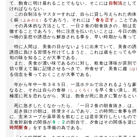
て、飽食に明け暮れることでもない。そこには
自制法
として
ければならない。
この自制法をマスターすれば、自らに貸し与えられた肉体
く蘇
るであろう。それには
「食を正す」
ことで
（よみがえ）
その具体的な方法として、一日２食の朝食抜きの、朝は玄
徹することであろう。特に注意を払いたいことは、今日の飽
べ物の妄想や誘惑から解放される事を、早い時期から養って
特に人間は、美食の目がないように出来ていて、美食の誘
誘惑に負ける習慣を付けてしまうと、これは歳をとっても中
旬の味を知ることが大事である。
また、美食が濃い味であるのに対し、粗食は薄味が原則で
切り替えて脳に記憶させるべきで、外食せず、美食に趨
（は
る信念を養っておくことが大事である。
年から年中一年３６５日、一流ホテルで出されるような豪
なると、それは自らの食禄
を早く食い潰し、
（しょくろく）
極度に死を恐れながら、実は、飽食が死に急ぎに繋がるとい
死に急ぎしたくなかったら、「一日２食の朝食抜き」は、
起き抜けの朝は、排泄タイムであり、この時間に食事を摂
に、玄米スープか薬草茶を飲むことは是非実行したいもので
主食対副食の関係が
８：２
の割合で、夕食はその関係を逆に
時間断食」
をする準備の為である。