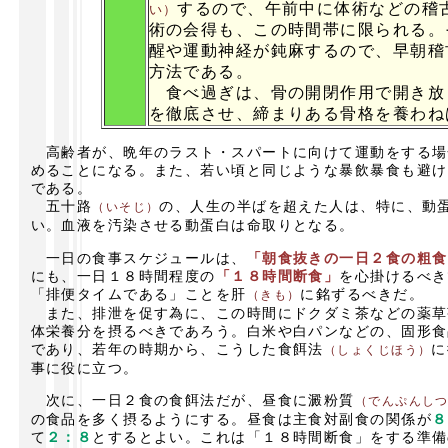
するので、午前中に体術などの稽
い）
術の会得も、この時間帯に限られる。
醒や運動神経が鈍麻するので、早朝稽
方法である。
食べ過ぎは、骨の開閉作用で開き放
を徹底させ、締まりある骨格を養わね
高齢者が、晩年のラスト・スパートに向けて運動をする場
めることになる。また、若い頃と同じような暴飲暴食も避け
である。
五十路
の、人生の半ばを超えた人は、特に、動
（いそじ）
い。血液を汚染させる動蛋白は命取りとなる。
一日の食事スケジュールは、
「朝食抜きの一日２食の粗食
にも、一日１８時間程度の
「１８時間断食」
を心掛けるべき
「排便タイムである」ことを肝
に銘ずるべきだ。
（きも）
また、排泄を促す為に、この時間にドクダミ茶などの薬草
体栄養分を摂るべきであろう。白米や白パンなどの、固形食
であり、若年の時期から、こうした食餌法
に
（しょくじほう）
事に役に立つ。
次に、一日２食の食餌法だが、昼食に澱粉質
（でんぷんし
の食品を多く摂るようにする。昼食は主食対副食の関係が
８
て
２：８
とするとよい。これは「１８時間断食」をする準備