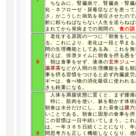
ちなみに、腎臓病で、腎臓炎・腎臓
化・ネフローゼ・尿毒症などを患って
さ」がこうした病気を発症させたので
析に頼らねばならない人生を送らねば
まれてから発病までの期間の、
食の誤
老化する原因の一つに「朝食をしっ
る。これにより、老化は一段と早まる
間の生理機能としてある為、これを無
行えば、排泄タイムに朝食を摂る愚を
８
朝は食事をせず、液体の
玄米ジュー
薬草茶
などが人間の生理機能を最も順
事を摂る習慣をつけると必ず内臓疲労
ギーは、食べ物の消化吸収に使われる
きも鈍重になる。
人体を満腹状態に置くと、まず腰痛
特に、筋肉を使い、躰を動かす体術
朝食は水分だけにし、また昼食は
腹六
いことである。朝食に固形の食事を摂
この習慣は一日中続いてしまう。これ
は、一年３６５日続くことになり、年
９
間思考力も正しく機能しなくなり、感