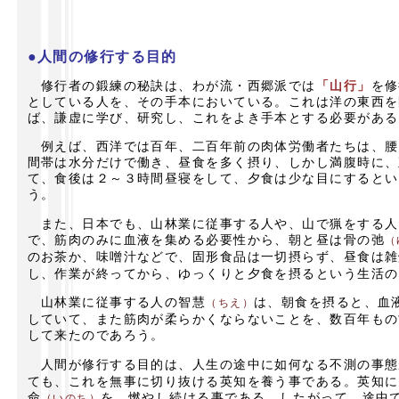
●人間の修行する目的
修行者の鍛練の秘訣は、わが流・西郷派では
「山行」
を修
としている人を、その手本においている。これは洋の東西を
ば、謙虚に学び、研究し、これをよき手本とする必要がある
例えば、西洋では百年、二百年前の肉体労働者たちは、腰
間帯は水分だけで働き、昼食を多く摂り、しかし満腹時に、
て、食後は２～３時間昼寝をして、夕食は少な目にするとい
う。
また、日本でも、山林業に従事する人や、山で猟をする人
で、筋肉のみに血液を集める必要性から、朝と昼は骨の弛
（
のお茶か、味噌汁などで、固形食品は一切摂らず、昼食は雑
し、作業が終ってから、ゆっくりと夕食を摂るという生活の
山林業に従事する人の智慧
は、朝食を摂ると、血
（ちえ）
していて、また筋肉が柔らかくならないことを、数百年もの
して来たのであろう。
人間が修行する目的は、人生の途中に如何なる不測の事態
ても、これを無事に切り抜ける英知を養う事である。英知に
命
を、燃やし続ける事である。したがって、途中
（いのち）