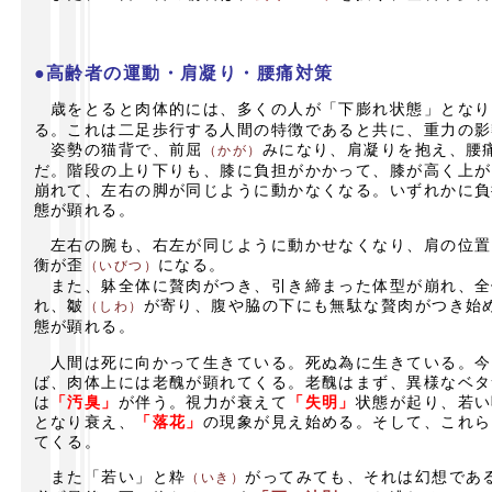
●高齢者の運動・肩凝り・腰痛対策
歳をとると肉体的には、多くの人が「下膨れ状態」となり
る。これは二足歩行する人間の特徴であると共に、重力の影
姿勢の猫背で、前屈
みになり、肩凝りを抱え、腰
（かが）
だ。階段の上り下りも、膝に負担がかかって、膝が高く上が
崩れて、左右の脚が同じように動かなくなる。いずれかに負
態が顕れる。
左右の腕も、右左が同じように動かせなくなり、肩の位置
衡が歪
になる。
（いびつ）
また、躰全体に贅肉がつき、引き締まった体型が崩れ、全
れ、皺
が寄り、腹や脇の下にも無駄な贅肉がつき始
（しわ）
態が顕れる。
人間は死に向かって生きている。死ぬ為に生きている。今
ば、肉体上には老醜が顕れてくる。老醜はまず、異様なベタ
は
「汚臭」
が伴う。視力が衰えて
「失明」
状態が起り、若い
となり衰え、
「落花」
の現象が見え始める。そして、これら
てくる。
また「若い」と粋
がってみても、それは幻想であ
（いき）