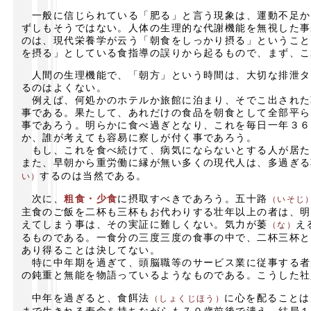
一般に信じられている「肥る」と言う現象は、運動不足か
ずしもそうではない。人体の生理的な代謝機能を無視した事
のは、現代栄養学が云う「朝食をしっかり摂る」ということ
を摂る」としている食指導の誤りから起るもので、まず、こ
人間の生理機能で、「朝方」という時間は、大切な排泄タ
るのはよくない。
例えば、何処かのホテルか旅館に泊まり、そでこ出された
事である。果たして、あれだけの食品を朝食として全部平ら
事であろう。明らかに食べ過ぎとなり、これを毎日一年３６
か、誰が考えても容易に察しが付く事であろう。
もし、これを食べ続けて、病気にならないとする人が居た
また、早朝から重労働に縁が無い多くの現代人は、多過ぎる
するのは当然である。
い）
次に、
粗食・少食
に摂取すべきであろう。五十路
（いそじ
主食のご飯を二杯も三杯もお代わりする壮年以上の者は、明
えてしまう事は、その実証に難しくない。気力が萎
え
（な）
るものである。一食分の三度三度の食事の中で、二杯三杯と
あり得ることは決してない。
特に中年期を過ぎて、頭脳職等のサービス業に従事する者
の鈍重と無能を物語っているようなものである。こうした社
中年を過ぎると、食餌法
に心を配ることは
（しょくじほう）
まで生きれる寿命を持ちながらも７０歳前後で潰え、結局１