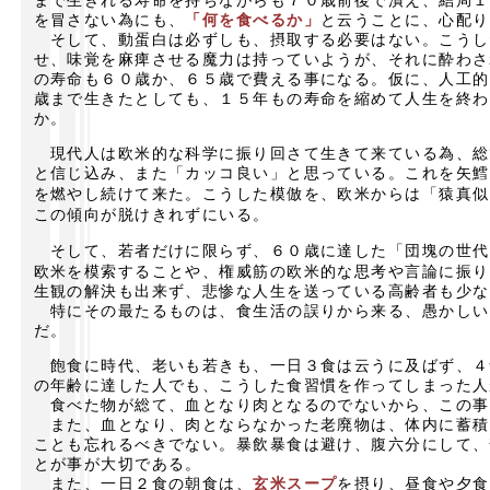
を冒さない為にも、
「何を食べるか」
と云うことに、心配り
そして、動蛋白は必ずしも、摂取する必要はない。こうし
せ、味覚を麻痺させる魔力は持っていようが、それに酔わさ
の寿命も６０歳か、６５歳で費える事になる。仮に、人工的
歳まで生きたとしても、１５年もの寿命を縮めて人生を終わ
か。
現代人は欧米的な科学に振り回さて生きて来ている為、総
と信じ込み、また「カッコ良い」と思っている。これを矢鱈
を燃やし続けて来た。こうした模倣を、欧米からは「猿真似
この傾向が脱けきれずにいる。
そして、若者だけに限らず、６０歳に達した「団塊の世代
欧米を模索することや、権威筋の欧米的な思考や言論に振り
生観の解決も出来ず、悲惨な人生を送っている高齢者も少な
特にその最たるものは、食生活の誤りから来る、愚かしい
だ。
飽食に時代、老いも若きも、一日３食は云うに及ばず、４
の年齢に達した人でも、こうした食習慣を作ってしまった人
食べた物が総て、血となり肉となるのでないから、この事
また、血となり、肉とならなかった老廃物は、体内に蓄積
ことも忘れるべきでない。暴飲暴食は避け、腹六分にして、
とが事が大切である。
また、一日２食の朝食は、
玄米スープ
を摂り、昼食や夕食