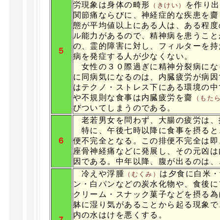
労現象は身体の畸形
を作り出
（きけい）
関節痛ならびに、神経症的な疾患を齎
態が平均値以上にある人は、ある程度
ル能力があるので、精神病を患うこと
の、霊的障害に対し、フィルターを持
５
病を発症する人が少なくない。
女性の３０際過ぎに精神分裂病にな
に同病気になるのは、内臓疲労が病因
はテクノ・ストレス下にある環境の中
や不規則な食事は内臓疲労を齎
（もた
びついてしまうのである。
老若男女を問わず、大腸の疲労は、
特に、午後七時以降に食事を摂ると
６
便不完全となる。この排便不完全は即
座骨神経痛などに発展し、その元凶は
因である。中年以降、腹が出るのは、
冷えや浮腫
は夕食に白米・
（むくみ）
ン・白パンなどの炭水化物や、食後に
クリーム・スナック菓子などを摂る為
躰に湿り気があることから起る現象で
内の水はけを悪くする。
７