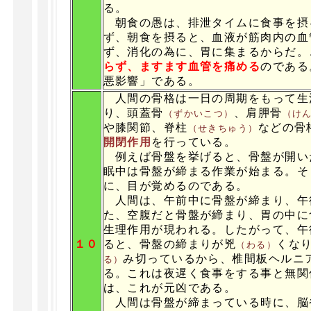
る。
朝食の愚は、排泄タイムに食事を摂
ず、朝食を摂ると、血液が筋肉内の血
ず、消化の為に、胃に集まるからだ。
らず、ますます血管を痛める
のである
悪影響」である。
人間の骨格は一日の周期をもって生
り、頭蓋骨
、肩胛骨
（ずかいこつ）
（け
や膝関節、脊柱
などの骨
（せきちゅう）
開閉作用
を行っている。
例えば骨盤を挙げると、骨盤が開い
眠中は骨盤が締まる作業が始まる。そ
に、目が覚めるのである。
人間は、午前中に骨盤が締まり、午
た、空腹だと骨盤が締まり、胃の中に
生理作用が現われる。したがって、午
１０
ると、骨盤の締まりが兇
くな
（わる）
み切っているから、椎間板ヘルニ
る）
る。これは夜遅く食事をする事と無関
は、これが元凶である。
人間は骨盤が締まっている時に、脳