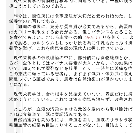
現代栄養学の食物観は根本的に間違っている。一種の誤っ
導こうとしているのである。
昨今は、慢性病には食事療法が大切だと云われ始めた。し
栄養学の丸写しである。
「組織の修復に、充分な蛋白質が必要であるから、高蛋白
はカロリー制限をする必要がある。但しバランスをとること
を食べてもよい。むしろ主食への偏
りを無くし、
（かたよ）
きである。カルシウムもしっかり摂る為に牛乳もたっぷり摂
養学を挙げ、これを病気治療の現代人に押し付けている。
現代栄養学の仮説理論の中に、部分的には食物繊維とか、
るが、全体としてはマイナス要素が大きいから、その効果は
いて、加えて化学薬剤などを服用したり、一時的に苦痛な症
この療法に頼っている患者は、ますます気力・体力共に衰え
間違っている証拠であり、患者は自然治癒力が働かないまま
とになる。
現代栄養学は、食の根本を見据えていない。表皮だけに捕
求めようとしている。これでは治る病気も治らず、改善され
ところが、血液の汚染をさせる元凶を腸内から取り除けば
これは食養道で、既に実証済みである。
自然治癒力を高めるには、浄血を図り、血液のサラサラ状
毛細血管の細部も目詰まりすることがないし、目詰まりして