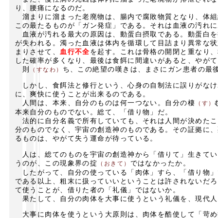
り、腰痛になるのだ。
溜まりに溜まった老廃物は、腸内で腐敗物質となり、体組
この最たるものが「ガン発症」である。それは血液の汚れに
血液が汚れる最大の原因は、動蛋白摂取である。動蛋白を
が失われる。濁った血液は体内を循環して目詰まり異常な状
まりさせて、
血行不全
を起す。これは骨格の開閉と重なり、
した確率が多くなり、最後は食餌に間違いがあると、やがて
則
ち、この絶望の嘆きは、まさにガン患者の最
（すなわ）
しかし、食餌法と修行という、心身の自制法に誤りがなけ
に、爽快に使うことが出来るのである。
人間は、本来、自分のものは何一つない。自分の棲
（す）
本来自分のものでない。総て、「借り物」だ。
法的に自分名義で所有していても、それは人間が決めたこ
分のものでなく、宇宙の創造神のものである。その証拠に、
るものは、やがて失う運命が待っている。
人は、総てのものを宇宙の創造神から「借りて」生きてい
うのが、この現象界の掟
ではなかったか。
（おきて）
したがって、自分の使っている「肉体」すら、「借り物」
である以上、粗末に扱っていいということは許されないだろ
て使うことが、借りた者の「礼儀」ではないか。
果たして、自分の肉体を大事に使うという礼儀を、現代人
大事に肉体を使うという大原則は、肉体を酷使して「苛め