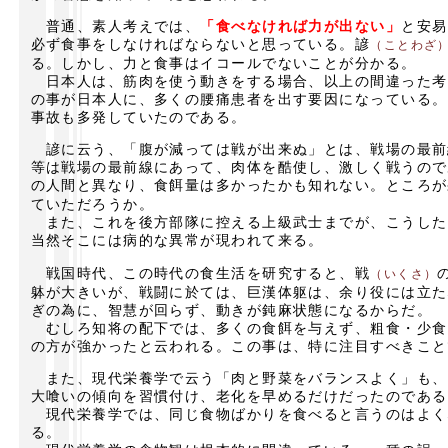
普通、素人考えでは、
「食べなければ力が出ない」
と安易
必ず食事をしなければならないと思っている。諺
（ことわざ
る。しかし、力と食事はイコールでないことが分かる。
日本人は、筋肉を使う動きをする場合、以上の間違った考
の事が日本人に、多くの腰痛患者を出す要因になっている。
事故も多発していたのである。
諺に云う、「腹が減っては戦が出来ぬ」とは、戦場の最前
等は戦場の最前線にあって、肉体を酷使し、激しく戦うので
の人間と異なり、食餌量は多かったかも知れない。ところが
ていただろうか。
また、これを後方部隊に控える上級武士までが、こうした
当然そこには病的な異常が現われて来る。
戦国時代、この時代の食生活を研究すると、戦
（いくさ）
躰が大きいが、戦闘に於ては、巨漢体躯は、余り役には立た
ぎの為に、智慧が回らず、動きが鈍麻状態になるからだ。
むしろ知将の配下では、多くの食餌を与えず、粗食・少食
の方が強かったと云われる。この事は、特に注目すべきこと
また、現代栄養学で云う「肉と野菜をバランスよく」も、
大喰いの傾向を習慣付け、老化を早めるだけだったのである
現代栄養学では、同じ食物ばかりを食べると言うのはよく
る。