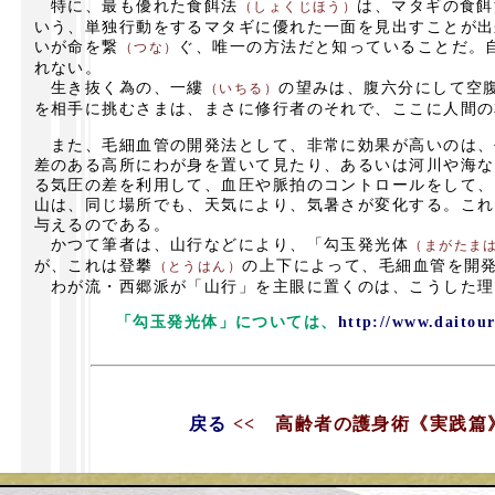
特に、最も優れた食餌法
は、マタギの食餌
（しょくじほう）
いう、単独行動をするマタギに優れた一面を見出すことが出
いが命を繋
ぐ、唯一の方法だと知っていることだ。
（つな）
れない。
生き抜く為の、一縷
の望みは、腹六分にして空
（いちる）
を相手に挑むさまは、まさに修行者のそれで、ここに人間の
また、毛細血管の開発法として、非常に効果が高いのは、
差のある高所にわが身を置いて見たり、あるいは河川や海な
る気圧の差を利用して、血圧や脈拍のコントロールをして、
山は、同じ場所でも、天気により、気暑さが変化する。これ
与えるのである。
かつて筆者は、山行などにより、「勾玉発光体
（まがたま
が、これは登攀
の上下によって、毛細血管を開
（とうはん）
わが流・西郷派が「山行」を主眼に置くのは、こうした理
「勾玉発光体」については、
http://www.daitour
戻る
<< 高齢者の護身術《実践篇