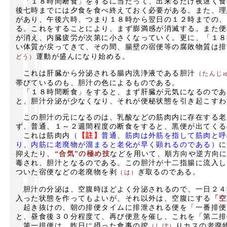
「１８時間断食」をするに当たって、出来るだけ夜遅く食
後七時までには夕食を食べ終えておく必要がある。また、理
があり、午後六時、つまり１８時から翌日の１２時までの、
る。これをすることにより、まず膨満感が消滅する。また便
が消え、内臓疲労が次第に小さくなっていく。更に、「１８
い体質が戻ってきて、その間、腸壁の宿便等の腐敗物質は排
運動が盛んになり始める。
どう）
これは肝臓から分泌される腸内洗浄液である胆汁
（たんじ
帯びているのも、胆汁の色によるものである。
「１８時間断食」をすると、まず肝臓が元気になるのであ
と、胆汁分泌が少なくなり、それが便秘状態を引き起こすわ
この胆汁の元になるのは、乳酸などの筋肉内に存在する老
ず、普通、１～２週間程度の断食をすると、黒便が出てくる
これは筋肉内
（
【註】
普通、筋肉は外筋を指して筋肉と呼
り、内筋に老廃物が溜まると老化が早く顕れるのである）
に
抑えたり、
“合気”の極め技
などを用いて、順方向や逆方向
毒され、胆汁となるのである。この胆汁が十二指腸に流入し
ついた宿便などの老廃物を剥
ぎ取るのである。
（は）
胆汁の分泌は、空腹時ほどよく分泌されるので、一日２４
入った状態を作ってもよいが、それ以外は、空腹にする
「空
起き抜けの、朝の排便タイムに排泄される便を「一番排便
と、昼食後３０分程度て、再び便意を催し、これを「第二排
第一排便は、昨日に摂った食事の搾
りカスの老廃
（しぼ）