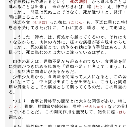
必ず最後は死で終わるという
「死の法則」
から逃れることは
逃れることは出来ず、寿命が尽きれば、喩
え、神で
（たと）
しかし、問題は死ぬことではなく、死が近づくと、発汗・
間に起こることだ。
快楽を貪
った御仁
も、享楽に興じた特
（むさぼ）
（ごじん）
恩恵を受けてきただけに、これに驚き、嘆き、そして絶望と
こうした「諦め」は、何処から起ってくるのか。それは肉
くなるからだ。肉体の内外に、様々な病根が姿を現すからだ
しかし、死の直前まで、肉体を有効に使う手段はある。肉
扱って、死に臨むのとは大いに違っているはずだ。
肉体の衰えは、運動不足から起るものでない。食餌法を間
に贅肉がつき始める現象を「運動不足」と考えてしまう。し
く、食餌法に間違いがあるからだ。
少年少女期から、食餌法を間違って大人になると、この習
りになっても、中々抜け出すことが出来ない。こうした間違
痛や肩凝りとしての病魔として襲ってくるのだ。この病魔の
る。
つまり、食事と骨格部の開閉とは大きな関係があり、特に
、骨盤、肘関節や膝関節、脊柱
などの骨
こつ）
（せきちゅう）
っていることだ。 この開閉作用を無視して、飽食に趨
（はし
顕れる。
また、慢性病の元凶は体内に溜まった老廃物が排泄されな