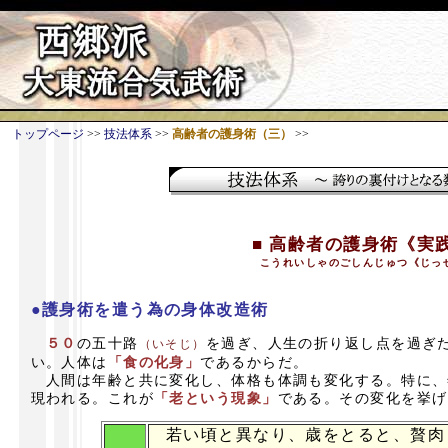
トップページ
>>
技法体系
>>
高齢者の護身術（三）
>>
■
高齢者の護身術《実
こうれいしゃのごしんじゅつ《じっ
●護身術を遣う為の身体改造術
５０
の五十路
を過ぎ、人生の折り返し点を過ぎ
（いそじ）
い。人体は
「食の化身」
であるからだ。
人間は年齢と共に変化し、体格も体調も変化する。特に、
現われる。これが
「老という現象」
である。その変化を挙げ
若い頃と異なり、歳をとると、贅肉