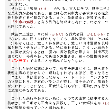
は出来ない。
それには「智慧
」がいる。古人に学び、歴史に学
（ちえ）
な思考力が必要である。更に細心の判断力が要求される職業
最も駆逐するベ病気である。また、暴飲暴食も厳禁である。
「生命の燃焼」
と言う目的を達成する為には、わが身一つ
も同じであった。
武芸の上達は、単に躰
を我武者羅
（からだ）
（がむしゃら）
でない。単に筋トレばかりをしても、暴飲暴食では、その成
汗をかくほど、激しく躰を動かし、激しい肉体運動を長時
臓を疲労させるだけである。特に高齢者は、こうした結果を
内臓が疲労するとは、腸内に腐敗物質が溜まり、排泄不完
凶となり、停滞を起して炎症を派生させ、種々の慢性病を発
「ガン発症」
であることを忘れてはならない。
こうした病的状態にあって、根本を解決せずに、幾ら躰を
状態を痛めるばかりで、運動をすればするほど、悪くなると
つまり、暴飲暴食をしながら、ハード・トレーニングをす
の状態におき、左右のバランスが崩れ、骨を歪めて、筋肉を
が失われることになる。正食法を知らずに、運動だけを行う
に危険な事なのである。
こうした愚行を起さない為に、かつての山林に従事する人
芸者は、常日頃から正食法を実践し、正しい食餌法を弁
（わ
かの智慧を知っていたと思われる。