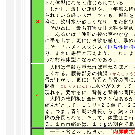
トな体型になると信じられている。
しかし、激しい運動や、中年層以降
られている軽いスポーツでも、運動を
３
為に、飲料水が欲しくなり、また食欲
その為に、最も有害な甘味料や炭酸
し、あるいは「運動の後の爽やかな一
に手を出す。更には食欲を感じ、暴飲
こそ、「ホメオスタシス
（恒常性維持
り、まさに愚行と言えよう。これによ
うな紡錐体型になるのである。
人間は年齢を重ねれば重ねるほど、
しくなる。腰骨部分の仙腸
（せんちょう
骨が下がり、更には背骨と背骨の間に
間板
に水分が欠乏して
（ついかんばん）
現れる。要するに、背骨と背骨の間隔
４
人間の椎間板は全部で２３個あるか
縮んだとして、１ミリ×２３個で、２
る。つまり青年期の身長から、約２３
降の身長となる。そして、体重はこれ
る。１ｍｍ縮めば、１ｋｇの割合で肥
一日３食と云う飽食が、
「内臓疲労