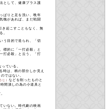
法として、健康プラス護
っぱりと足を洗い、晩年
気魄があれば、まだ戦闘
引き起こすこともなく、無
る。
いう目的で造られ、「切
、標的に「一打必殺」と
一打必殺」と云う、「打
なっている。
る時は、柄の部分しか見え
ものではない。
などを削ったものと
うじ）
。時間潰しの為の小道具と
だ。
ていない。時代劇の映画