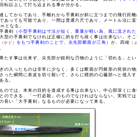
回転以上して打ち込まれる事が分かる。
達してからであり、手離れから手裏剣が斜に立つまでの飛行距離
あっても可能であり、一間は普通六尺であり、メートル法に直すと
26ｍとなる。
手裏剣
（小型手裏剣は寸法が短く、重量が軽い為、風に流された
大型の手裏剣でなければ正確に的を打ち抜く事は出来ない。そこ
をもつ手裏剣のことで、尖先部断面が三角）
か、四稜
（かど）
（
。
果たす事は出来ず、尖先部が鋭利な刃物のように「切れる」とい
ぎの入ったものは非常に少なく、多くは断面が円錐形の筒状の物
さった瞬間に表皮を切り裂いて、さらに標的の心臓部へと侵入す
ある。
ものでは、本来の目的を達成する事は出来ない。中心部深くに食
とのできる、「一打必殺」のものでなければならない。実戦では
の長い「大手裏剣」なるものが必要になって来る。