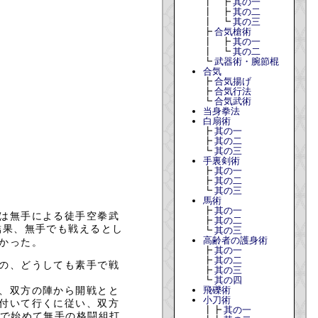
┃ ┣
其の一
┃ ┣
其の二
┃ ┗
其の三
┣
合気槍術
┃ ┣
其の一
┃ ┗
其の二
┗
武器術・腕節棍
合気
┣
合気揚げ
┣
合気行法
┗
合気武術
当身拳法
白扇術
┣
其の一
┣
其の二
┗
其の三
手裏剣術
┣
其の一
┣
其の二
┗
其の三
馬術
┣
其の一
は無手による徒手空拳武
┣
其の二
結果、無手でも戦えるとし
┗
其の三
高齢者の護身術
かった。
┣
其の一
┣
其の二
の、どうしても素手で戦
┣
其の三
┗
其の四
飛礫術
、双方の陣から開戦とと
小刀術
付いて行くに従い、双方
┃┣
其の一
で始めて無手の格闘組打