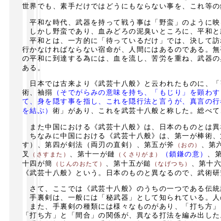
世界でも、素手だけではどうにもならない事を、これ等の
平和な時代、武器を持って戦う事は「野蛮」のように映
しかし野蛮であり、血みどろの泥臭いところに、平和と
平和とは、一方的に「待っているだけ」では、決して訪
行かなければならない宿命が、人間にはあるのである。無
の平和に到達する為には、血を流し、苦労を重ね、武器の
ある。
日本では古来より《武芸十八般》と云われたものに、「
術、袖搦
（そでがらみの意味を持ち、「もじり」を顕わす
て、身を隠す事を指し、これを隠行法と言うが、真言の行
を結ぶ）
術」があり、これを武芸十八般と称した。総べて
また中国における《武芸十八般》は、日本のものとは異
ちなみに中国における《武芸十八般》は、第一が棒術、
す）、第四が剣法（両刃の直剣）、第五が斧
、第
（おの）
叉
、第十一が鏈
（鎖鎌の意）
、
（さすまた）
（くさりがま）
十四が簡
、第十五が鎚
、第十
（じんのおたて）
（なげつち）
《武芸十八般》という。日本のものと異なるので、武術研
さて、ここでは《武芸十八般》のうちの一つである伝統
手裏剣は、一般には「秘武器」として知られている。人
また、手裏剣の種類には様々なものがあり、「打ち方」
「打ち方」と「間合」の関係が、異なる打法を編み出した