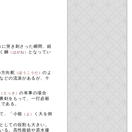
体に突き刺さった瞬間、鋭
く鋼
となってい
（はがね）
の方向舵
のよ
（ほうこうだ）
などの流派があるが、十
の有事の場合
（とっさ）
裏剣をもって、一打必殺
生である。
て、「小能
く大を倒
（よ）
としての役割も大きい。
いる。高性能銃や原水爆