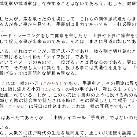
武術家や武道家は、存在することはないであろう。むしろ、健康
した人が、歳を取ったのを境にして、これらの肉体派武道からき
る人が多い事から見ても、手裏剣は非力であっても、一打必殺の
る。
ハードトレーニングをして健康を害したり、上肢や下肢に障害を
して捉える事が出来るのである。それは、まさに弓道の如しであ
いる。それはナイフが、西洋式小刀であり、物を割き切り刻むと
に投げるという術が「ナイフ投げ」である。
というイメージのもので、「投げる」とは異なるのである。更に
ので、その形も大いに異なる。投げる事には共通性を見るも、「
投げる」では言語的な解釈も異なる。
、これは一種の小刀
であり、手裏剣と、その用途は異
（こがたな）
分に指し添える小刀
の柄の事であり、鞘に収まってい
（こがたな）
仕組まれている。しかし この小刀は手裏剣のように投げる為の
城した際の待合室で待たされる時に、その暇潰しとして楊子
（よ
笄
は笄口に仕込まれ、これは一種の耳掻きであった
（こうがい）
はあったであろうが、「小柄」イコール「手裏剣」ではないの
いる。
ら、大衆的に江戸時代の生活を垣間見て、正しい武術観を認識し