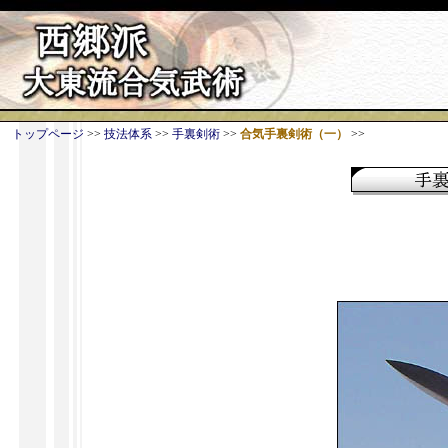
トップページ
>>
技法体系
>>
手裏剣術
>>
合気手裏剣術
（一）
>>