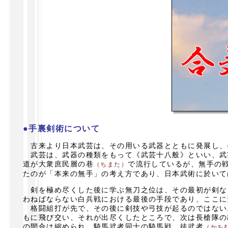
●手裏剣術について
古来より日本武芸は、その用いる武器とともに発展し、
武芸は、武器の種類をもって《武芸十八般》といい、武
道が大衆庶民層の巷
で流行しているが、無手の
（ちまた）
たのが「本来の無手」の考え方であり、日本武術に於いて
剣を極め尽くした後に学ぶ無刀之位は、その最初が剣な
わねばならない白兵戦における最後の手段であり、ここに
格闘組打が先で、その後に剣技や弓技が起るのではない
もに飛び交い、それが出尽くしたところで、次は長槍隊の
の間合は縮められ、騎馬武者同士の騎馬戦、徒武者
（かち