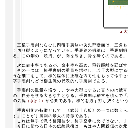
▲大
三稜手裏剣ならびに四稜手裏剣の尖先部断面は、三角も
く切り裂くようになっている。手裏剣の鍛練は、手裏剣鍛
る。この鋼の「焼刃」が、肉を裂き、骨を砕くのである。
次に命中率であるが、命中率を高め、飛行距離を延ばす
その一つは、棒手裏剣の重量を増やし、若干大型にする
うな細工をして、標的媒体に正確な方向性をもって命中さ
字手裏剣などは柳生流の代表的な手裏剣である。
手裏剣の重量を増やし、やや大型にすると言うのは携帯
の、自分を護る大きな力となる。手裏剣は稽古を積んで「
の気魄
が必要である。標的を必ず打ち抜くとい
（きはく）
手裏剣術の特徴として、《武芸十八般》の一つに数えら
す」ことが手裏剣の最大の特徴である。
これは無手で戦う格闘技や、徒手空拳に比ではない。ま
今日に伝わる日本の伝統武術は、もはや人間殺傷の次元