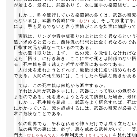
が始まる。最初に、武器ありて、次に無手の格闘組だ。こ
しかし、昨今流行している格闘術の多くは、武器の研究
らない者は、武器の脅威に怯
え、そして敗北する
（おび）
には、手も足もでないと言う実情がこれを如実に物語って
実戦は、リングや畳や板張りの上とは全く異なるという
追い求めると云った、西洋流の思想とは全く異なるのであ
目指す次元が異なっているのである。
命の遣り取りは、まず、「己の死」を覚悟しなければな
えた「悟り」に行き着き、ここに生や死とは関係のない悟
る、死生観を乗り越えた哲学が背景にあるのである。
人は死を逃れようとすれば、最後は死に追い詰められる
である。人間の死生観には、こうした不思議な働きがある
では、この死生観は何処から派生するか。
それは人間が武器を手にし、武器によって戦いの気勢を
まるのである。死を逃れようと考えて防禦した場合、最終
しかし、死生観を超越し、武器をよく研究すれば、死は
にかかっている。死を超越するには、武器の研究が必要で
常に危険なことである。
仏の世界でも、平和な仏達や神々だけでは成り立たない
仏の慈悲の裏には、必ず、悪を戒める武神がいて、一等
門天
や摩利支天
を見れば明
（びしゃもんてん）
（まりしてん）