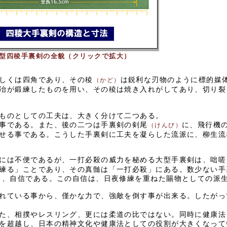
型四稜手裏剣の全貌（クリックで拡大）
しくは四角であり、その稜
は鋭利な刃物のように標的媒
（かど）
冶が鍛練したものを用い、その稜は焼き入れがしてあり、切り裂
ものとしての工夫は、大きく分けて二つある。
事である。また、後の二つは手裏剣の剣尾
に、飛行機
（けんび）
せる事である。こうした手裏剣に工夫を凝らした流派に、柳生流
には不便であるが、一打必殺の威力を秘める大型手裏剣は、咄嗟
練る」ことであり、その真髄は「一打必殺」にある。数少ない手
う、自信である。この自信は、日夜修練を重ねた賜物としての派
れている事から、僅かな力で、強敵を倒す事が出来る。したがっ
た、相撲やレスリング、更には柔道の比ではない。同時に健康法
を超越し、日本の精神文化や健康法としての役割が大きくなって