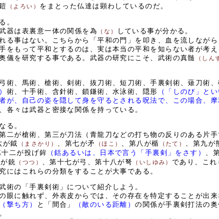
鎧
をまとった仏達は顕わしているのだ。
（よろい）
る。
武器は表裏意一体の関係を為
している事が分かる。
（な）
れる事はない。こちらから「平和の門」を叩き、血を流しながら
手をもって平和とするのは、実は本当の平和を知らない者が考え
奥儀を研究する事である。武器の研究にこそ、武術の真髄
（しん
弓術、馬術、槍術、剣術、抜刀術、短刀術、手裏剣術、薙刀術、
）
術、十手術、含針術、鎖鎌術、水泳術、隠形
（「しのび」とい
者が、自己の姿を隠して身を守るとされる呪法で、この場合、摩
、各々は武器と密接な関係を持っている。
なる。
第二が槍術、第三が刀法（青龍刀などの打ち物の反りのある片手
六が鉞
、第七が矛
、第八が楯
、第九が
（まさかり）
（ほこ）
（たて）
第十二が投げ鉾
（銛あるいは、日本で言う「手裏剣」をさす）
、
六が銃
、第十七が弓、第十八が弩
であり、これ
（つつ）
（いしゆみ）
究にはこれらの分類をすることが大事である。
武術の「手裏剣術」について紹介しよう。
の眼に触れず、外表皮からでは、その存在を特定することが出来
（撃ち方）
と「間合」
（敵のいる距離）
の関係が手裏剣打法の奥
。