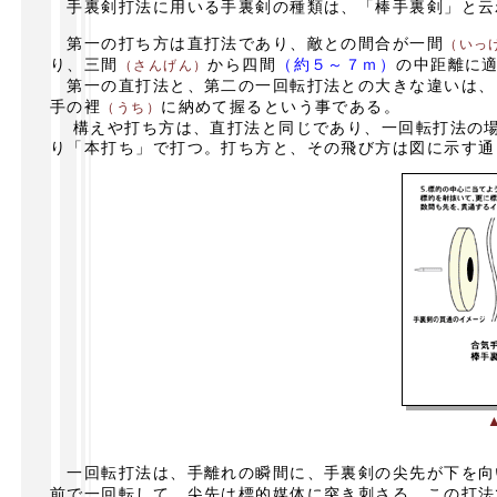
手裏剣打法に用いる手裏剣の種類は、「棒手裏剣」と云
第一の打ち方は直打法であり、敵との間合が一間
（いっ
り、三間
から四間
（約５～７ｍ）
の中距離に
（さんげん）
第一の直打法と、第二の一回転打法との大きな違いは、
手の裡
に納めて握るという事である。
（うち）
構えや打ち方は、直打法と同じであり、一回転打法の場
り「本打ち」で打つ。打ち方と、その飛び方は図に示す通
一回転打法は、手離れの瞬間に、手裏剣の尖先が下を向
前で一回転して、尖先は標的媒体に突き刺さる。この打法