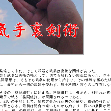
発達して来た。そして武器と武芸は密接な関係があった。
芸と武器は両輪の軸として、切ても切れない関係にあった。昨今
戦闘思想は、そもそも武器の使用から始まり、その修練を極めた
は、最初から一切の武器を使わず、無手格闘と言うのは存在しな
き後の「格闘組打」に始まる。格闘組打は、矢尽き、剣折れた後
素手で戦う「格闘組打」が展開されるのである。
。戦いの手順として、敵味方分かれた矢の応酬や、鉄砲の弾丸が
出撃となる。最初は間合の遠いものから始まり、戦いの展開が近
同士の白兵戦、そして最後は、矢が尽き、刀が折れ、ここ
むしゃ）