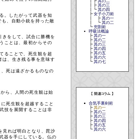
┃┣
其の二
┃┣
其の三
┃┗
其の四
┣
女子小刀術
る。したがって武器を知
┃ ┣
其の一
でも、自動小銃を持った敵
┃ ┗
其の二
┗
兜割術
呼吸法概論
┣
其の一
引きをして、試合に勝機を
┣
其の二
うことは、最初からその
┣
其の三
┣
其の四
┣
其の五
てることで、死生観を超
┣
其の六
者は、生き残る事を意味す
┗
其の七
り、死は遠ざかるものなの
点から、人間の死生観は始
合気手裏剣術
に死生観を超越すること
）
┣
其の一
武技を展開することは非
┣
其の二
┣
其の三
┣
其の四
┣
其の五
┗
其の六
を見れば明白となり、毘沙
武器を手にしている。仏の