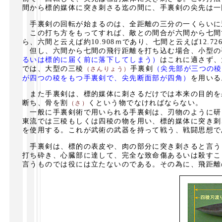
間から標的媒体に突き刺さる迄の間に、手裏剣の尖先は一
手裏剣の回転が始まるのは、全距離の三分の一くらいに
この打ち方をもってすれば、敵との間合が六間から七間で
ら、六間と云えば約10.908ｍであり、七間と云えば12.7
但し、六間から七間の飛行距離を打ち込む場合、小型の
るいは標的に届く前に落下してしまう）
はこれに適さず、
では、大型の三稜
手裏剣
（尖先部が三つの稜
（さんりょう）
が四つの稜をもつ手裏剣で、尖先断面部が四角）
を用いる
また手裏剣は、標的媒体に刺さるだけでは本来の目的を
断ち、骨を割
くという物でなければならない。
（さ）
一般に手裏剣術で用いられる手裏剣は、刃物のように研
東流では三稜もしくは四稜の物を用い、標的媒体に突き刺
を使用する。これが武術の武器を持って戦う、戦闘思想で
手裏剣は、標的の表皮や、肉の部分に突き刺さると言う
打ち砕き、心臓部に達して、完全な致命傷あるいは殺すこ
言うものでは役には立たないのである。その為に、飛距離