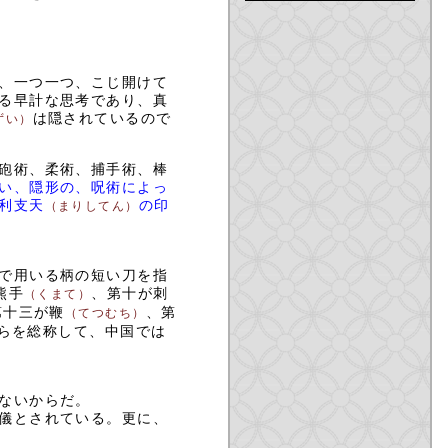
、一つ一つ、こじ開けて
る早計な思考であり、真
は隠されているので
ずい）
砲術、柔術、捕手術、棒
い、隠形の、呪術によっ
利支天
の印
（まりしてん）
で用いる柄の短い刀を指
熊手
、第十が刺
（くまて）
第十三が鞭
、第
（てつむち）
らを総称して、中国では
ないからだ。
儀とされている。更に、