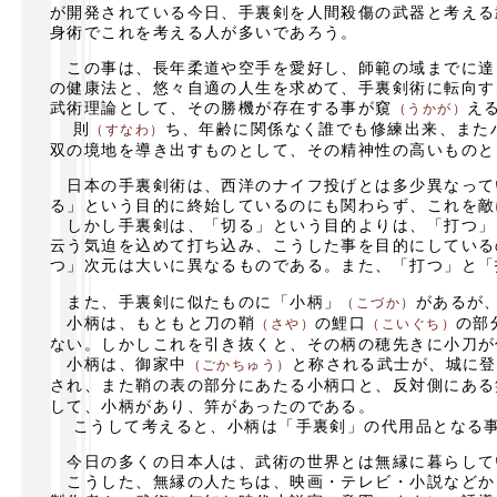
が開発されている今日、手裏剣を人間殺傷の武器と考える
身術でこれを考える人が多いであろう。
この事は、長年柔道や空手を愛好し、師範の域までに達
の健康法と、悠々自適の人生を求めて、手裏剣術に転向す
武術理論として、その勝機が存在する事が窺
え
（うかが）
則
ち、年齢に関係なく誰でも修練出来、また
（すなわ）
双の境地を導き出すものとして、その精神性の高いものと
日本の手裏剣術は、西洋のナイフ投げとは多少異なって
る」という目的に終始しているのにも関わらず、これを敵
しかし手裏剣は、「切る」という目的よりは、「打つ」
云う気迫を込めて打ち込み、こうした事を目的にしている
つ」次元は大いに異なるものである。また、「打つ」と「
また、手裏剣に似たものに「小柄」
があるが
（こづか）
小柄は、もともと刀の鞘
の鯉口
の部
（さや）
（こいぐち）
ない。しかしこれを引き抜くと、その柄の穂先きに小刀が
小柄は、御家中
と称される武士が、城に登
（ごかちゅう）
され、また鞘の表の部分にあたる小柄口と、反対側にある
して、小柄があり、笄があったのである。
こうして考えると、小柄は「手裏剣」の代用品となる事
今日の多くの日本人は、武術の世界とは無縁に暮らして
こうした、無縁の人たちは、映画・テレビ・小説などか