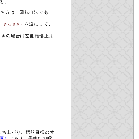
る。
打ち方は一回転打法であ
を逆にして、
（きっさき）
利きの場合は左側頭部上よ
立ち上がり、標的目標の寸
度）
であり、手離れの瞬