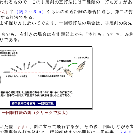
われるもので、この手裏剣の直打法には二種類の「打ち方」があ
半
（約２～３ｍ）
くらいの至近距離の場合に適し、第二の
けん）
適する打法である。
まず握り方に於いてであり、一回転打法の場合は、手裏剣の尖先
合でも、右利きの場合は右側頭部上から「本打ち」で打ち、左
りである。
▲一回転打法の図（クリックで拡大）
いた儘
、斜に立って飛行するが、その後、回転しながら
（まま）
で手裏剣を打ち込むと、標的媒体までの回転は一回転半
（５４０