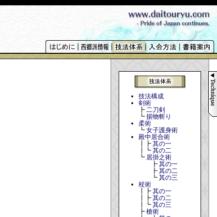
技法構成
剣術
┣
二刀剣
┗
据物斬り
柔術
┗
女子護身術
殿中居合術
┃┣
其の一
┃┗
其の二
┗
居掛之術
┣
其の一
┣
其の二
┗
其の三
杖術
┃┣
其の一
┃┣
其の二
┃┗
其の三
┣
槍術