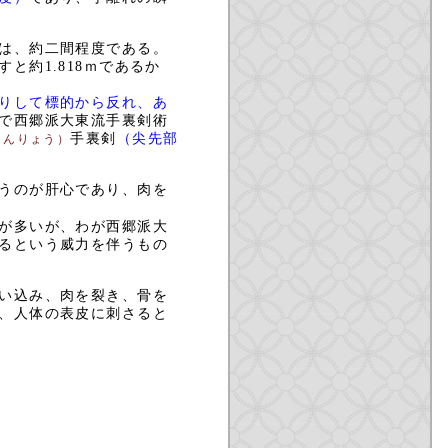
は、約二間程度である。
約1.818ｍであるか
りして標的から反れ、あ
で西郷派大東流手裏剣術
手裏剣
（尖先部
よんりょう）
うのが肝心であり、肉を
が多いが、わが西郷派大
るという威力を伴うもの
い込み、肉を裂き、骨を
、人体の表皮に刺さると