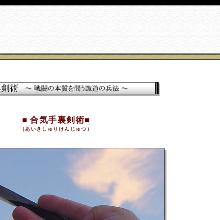
■ 合気手裏剣術■
（あいきしゅりけんじゅつ）