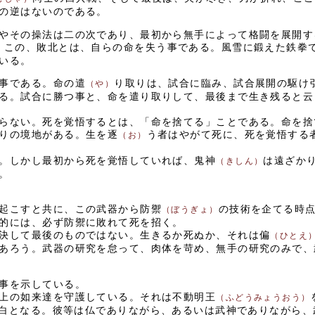
の逆はないのである。
やその操法は二の次であり、最初から無手によって格闘を展開す
。この、敗北とは、自らの命を失う事である。風雪に鍛えた鉄拳
いる。
事である。命の遣
り取りは、試合に臨み、試合展開の駆け
（や）
る。試合に勝つ事と、命を遣り取りして、最後まで生き残ると云
らない。死を覚悟するとは、「命を捨てる」ことである。命を捨
りの境地がある。生を逐
う者はやがて死に、死を覚悟する
（お）
。しかし最初から死を覚悟していれば、鬼神
は遠ざか
（きしん）
。
起こすと共に、この武器から防禦
の技術を企てる時
（ぼうぎょ）
的には、必ず防禦に敗れて死を招く。
決して最後のものではない。生きるか死ぬか、それは偏
（ひとえ
あろう。武器の研究を怠って、肉体を苛め、無手の研究のみで、
事を示している。
上の如来達を守護している。それは不動明王
（ふどうみょうおう）
白となる。彼等は仏でありながら、あるいは武神でありながら、